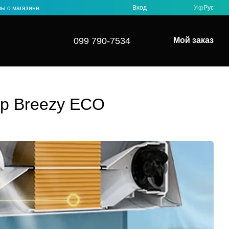
Вход
Укр
Рус
ы о магазине
099 790-7534
Мой заказ
ор Breezy ECO