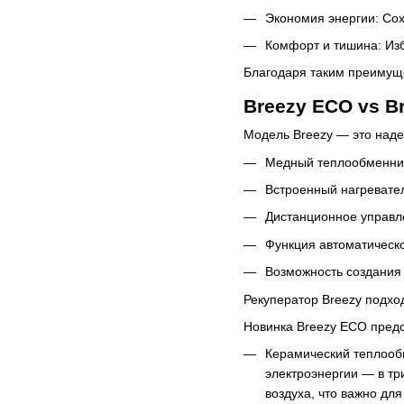
Экономия энергии: Сох
Комфорт и тишина: Изб
Благодаря таким преиму
Breezy ECO vs B
Модель Breezy — это над
Медный теплообменник
Встроенный нагревател
Дистанционное управл
Функция автоматическо
Возможность создания
Рекуператор Breezy подхо
Новинка Breezy ECO предс
Керамический теплообм
электроэнергии — в тр
воздуха, что важно дл