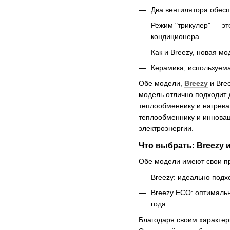
Два вентилятора обес
Режим "трикулер" — э
кондиционера.
Как и Breezy, новая м
Керамика, используема
Обе модели,
Breezy
и Bre
модель отлично подходит 
теплообменнику и нагрева
теплообменнику и иннова
электроэнергии.
Что выбрать: Breezy 
Обе модели имеют свои пр
Breezy: идеально подх
Breezy ECO: оптималь
года.
Благодаря своим характер