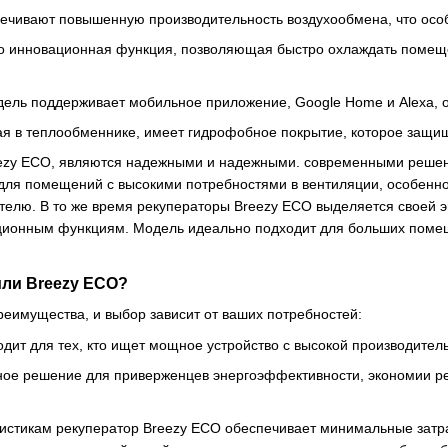
печивают повышенную производительность воздухообмена, что ос
то инновационная функция, позволяющая быстро охлаждать помеще
одель поддерживает мобильное приложение, Google Home и Alexa,
я в теплообменнике, имеет гидрофобное покрытие, которое защищ
ezy ECO, являются надежными и надежными. современными решен
для помещений с высокими потребностями в вентиляции, особенн
телю. В то же время рекуператоры Breezy ECO выделяется своей
ционным функциям. Модель идеально подходит для больших помещ
или Breezy ECO?
еимущества, и выбор зависит от ваших потребностей:
одит для тех, кто ищет мощное устройство с высокой производител
ное решение для приверженцев энергоэффективности, экономии ре
истикам рекуператор Breezy ECO обеспечивает минимальные затр