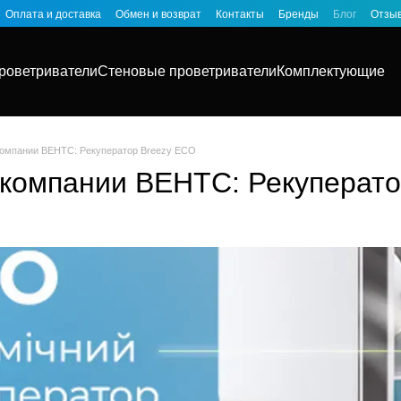
Оплата и доставка
Обмен и возврат
Контакты
Бренды
Блог
Отзыв
роветриватели
Стеновые проветриватели
Комплектующие
компании ВЕНТС: Рекуператор Breezy ECO
 компании ВЕНТС: Рекуперат