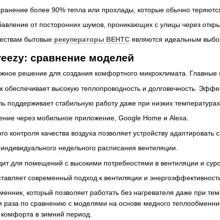
ранение более 90% тепла или прохлады, которые обычно теряются
авление от посторонних шумов, проникающих с улицы через откры
ществам бытовые
рекуператоры ВЕНТС
являются идеальным выбо
reezy: сравнение моделей
ежное решение для создания комфортного микроклимата. Главные 
 обеспечивает высокую теплопроводность и долговечность. Эффек
ь поддерживает стабильную работу даже при низких температурах,
ение через мобильное приложение, Google Home и Alexa.
го контроля качества воздуха позволяет устройству адаптировать
 индивидуального недельного расписания вентиляции.
дит для помещений с высокими потребностями в вентиляции и су
тавляет современный подход к вентиляции и энергоэффективности
енник, который позволяет работать без нагревателя даже при те
и раза по сравнению с моделями на основе медного теплообменни
я комфорта в зимний период.