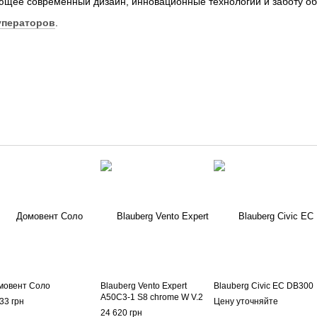
ющее современный дизайн, инновационные технологии и заботу о
уператоров
.
мовент Соло
Blauberg Vento Expert
Blauberg Civic EC DB300
A50C3-1 S8 chrome W V.2
33 грн
Цену уточняйте
24 620 грн