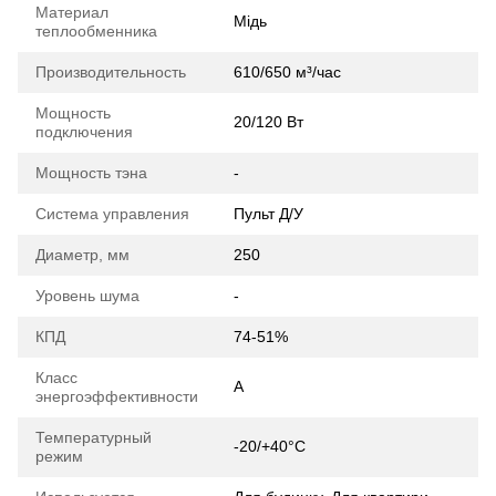
Материал
Мідь
теплообменника
Производительность
610/650 м³/час
Мощность
20/120 Вт
подключения
Мощность тэна
-
Система управления
Пульт Д/У
Диаметр, мм
250
Уровень шума
-
КПД
74-51%
Класс
A
энергоэффективности
Температурный
-20/+40°C
режим