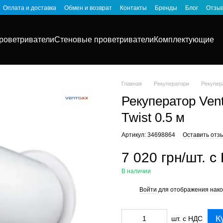
Оплата и доставка
Обмен и возврат
Контакты
Бренды
Блог
Отзыв
роветриватели
Стеновые проветриватели
Комплектующие
Главная
Рекуператори
Рекупер
Рекуператор Ven
Twist 0.5 м
Артикул: 34698864
Оставить отз
7 020 грн/шт. с
В наличии
Войти
для отображения нако
%
К
шт. с НДС