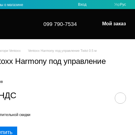
Вход
Укр
Рус
ы о магазине
099 790-7534
Мой заказ
атори Ventoxx
Ventoxx Harmony под управление Twist 0.5 м
toxx Harmony под управление
ыв
 НДС
пительной скидки
упить