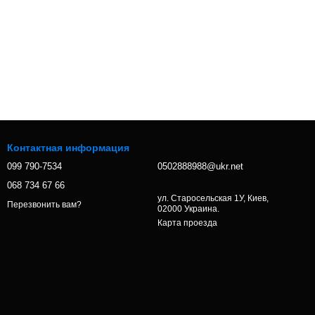
Контактная информация
099 790-7534
0502888988@ukr.net
068 734 67 66
ул. Старосельская 1У, Киев,
Перезвонить вам?
02000 Украина.
Карта проезда