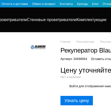
Оплата и доставка
Обмен и возврат
Контакты
Бренды
Блог
Отзыв
роветриватели
Стеновые проветриватели
Комплектующие
Главная
Рекуператори
Рекупер
Рекуператор Bla
Артикул: 34698664
Оставить отз
Цену уточняйт
Нет в наличии
Войти
для отображения нако
%
Узнать цену