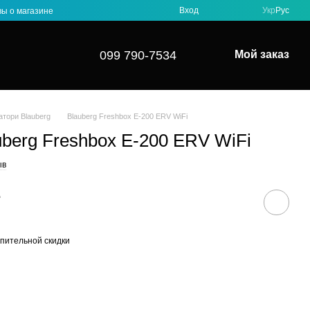
Вход
Укр
Рус
ы о магазине
099 790-7534
Мой заказ
атори Blauberg
Blauberg Freshbox E-200 ERV WiFi
uberg Freshbox E-200 ERV WiFi
ыв
е
пительной скидки