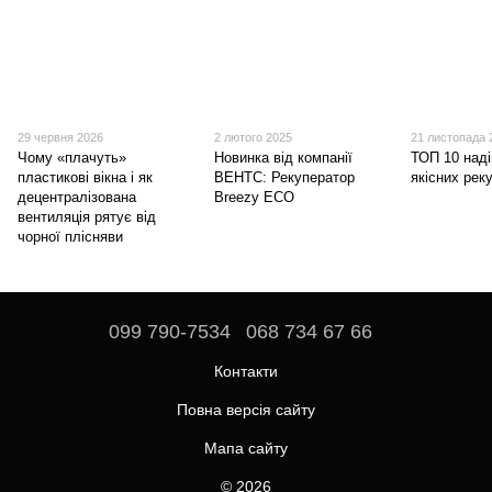
29 червня 2026
2 лютого 2025
21 листопада 
Чому «плачуть»
Новинка від компанії
ТОП 10 наді
пластикові вікна і як
ВЕНТС: Рекуператор
якісних рек
децентралізована
Breezy ECO
вентиляція рятує від
чорної плісняви
099 790-7534
068 734 67 66
Контакти
Повна версія сайту
Мапа сайту
© 2026