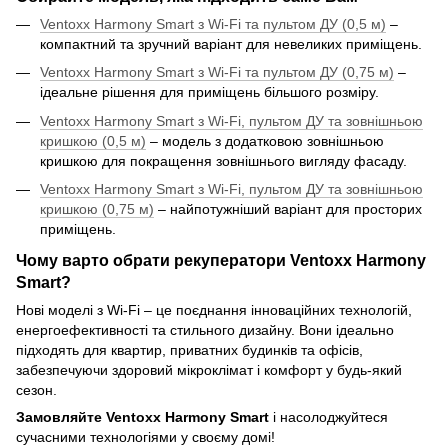
Ventoxx Harmony Smart з Wi-Fi та пультом ДУ (0,5 м)
–
компактний та зручний варіант для невеликих приміщень.
Ventoxx Harmony Smart з Wi-Fi та пультом ДУ (0,75 м)
–
ідеальне рішення для приміщень більшого розміру.
Ventoxx Harmony Smart з Wi-Fi, пультом ДУ та зовнішньою
кришкою (0,5 м)
– модель з додатковою зовнішньою
кришкою для покращення зовнішнього вигляду фасаду.
Ventoxx Harmony Smart з Wi-Fi, пультом ДУ та зовнішньою
кришкою (0,75 м)
– найпотужніший варіант для просторих
приміщень.
Чому варто обрати рекуператори Ventoxx Harmony
Smart?
Нові моделі з Wi-Fi – це поєднання інноваційних технологій,
енергоефективності та стильного дизайну. Вони ідеально
підходять для квартир, приватних будинків та офісів,
забезпечуючи здоровий мікроклімат і комфорт у будь-який
сезон.
Замовляйте Ventoxx Harmony Smart
і насолоджуйтеся
сучасними технологіями у своєму домі!