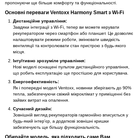
пропонуючи ще більше комфорту та функціональності.
Основні переваги Ventoxx Harmony Smart з Wi-Fi
Дистанційне управління:
Завдяки інтеграції з Wi-Fi, тепер ви можете керувати
рекуператором через смартфон або планшет. Це дозволяє
налаштовувати режими роботи, змінювати швидкість
вентиляції та контролювати стан пристрою з будь-якого
місця.
Інтуїтивно зрозуміле управління:
Нові моделі оснащені пультом дистанційного управління,
що робить експлуатацію ще простішою для користувача.
Енергоефективність:
Як і попередні моделі Ventoxx, новинки зберігають до 90%
тепла, забезпечуючи свіжий мікроклімат у приміщенні без
зайвих витрат на опалення.
Сучасний дизайн:
Зовнішній вигляд рекуператорів гармонійно вписується у
будь-який інтер'єр, а додаткові зовнішні кришки
забезпечують ще більшу функціональність.
Обирайте модель, яка підходить саме Вам