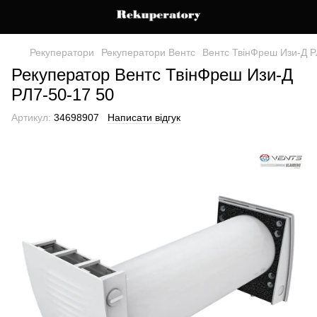
Рекуператори
Рекуператори Вентс
Вентс ТвінФреш Изи-Д Р
Рекуператор Вентс ТвінФреш Изи-Д
РЛ7-50-17 50
Артикул:
34698907
Написати відгук