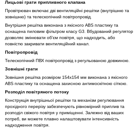
Лицьові грати припливного клапана
Провітрювач включає дві вентиляційні решітки (внутрішню та
зовнішню) та телескопічний повітропровід.
Внутрішня решітка виконана з якісного ABS пластику та
оснащена пиловим фільтром класу G3. Вбудований регулятор
дозволяє змінювати об'єм повітря, що надходить, або
повністю закривати вентиляційний канал.
Повітропровід
Телескопічний ПВХ повітропровід з регульованою довжиною.
Зовнішні грати
Зовнішня решітка розміром 154х154 мм виконана з якісного
ABS пластику та оснащена захисною антимоскітною сіткою.
Розподіл повітряного потоку
Конструкція внутрішньої решітки та механізм регулювання
прохідного перерізу забезпечують рівномірний приплив та
розподіл свіжого повітря у приміщенні. Залежно від ваших
потреб, ви можете плавно налаштовувати інтенсивність
надходження повітря.