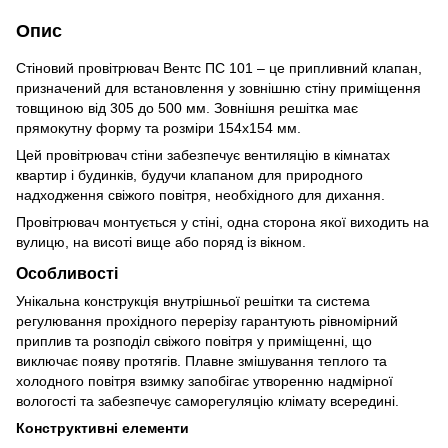
Опис
Стіновий провітрювач Вентс ПС 101 – це припливний клапан,
призначений для встановлення у зовнішню стіну приміщення
товщиною від 305 до 500 мм. Зовнішня решітка має
прямокутну форму та розміри 154х154 мм.
Цей провітрювач стіни забезпечує вентиляцію в кімнатах
квартир і будинків, будучи клапаном для природного
надходження свіжого повітря, необхідного для дихання.
Провітрювач монтується у стіні, одна сторона якої виходить на
вулицю, на висоті вище або поряд із вікном.
Особливості
Унікальна конструкція внутрішньої решітки та система
регулювання прохідного перерізу гарантують рівномірний
приплив та розподіл свіжого повітря у приміщенні, що
виключає появу протягів. Плавне змішування теплого та
холодного повітря взимку запобігає утворенню надмірної
вологості та забезпечує саморегуляцію клімату всередині.
Конструктивні елементи