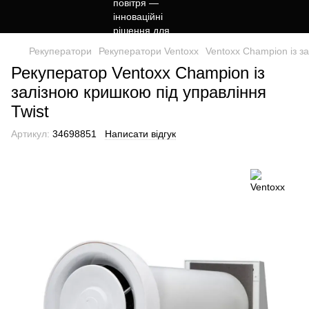
Рекуператори
Рекуператори Ventoxx
Ventoxx Champion із з
Рекуператор Ventoxx Champion із
залізною кришкою під управління
Twist
Артикул:
34698851
Написати відгук