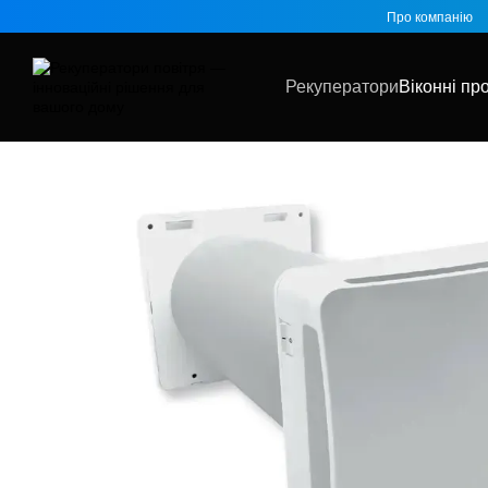
Перейти до основного контенту
Про компанію
Рекуператори
Віконні пр