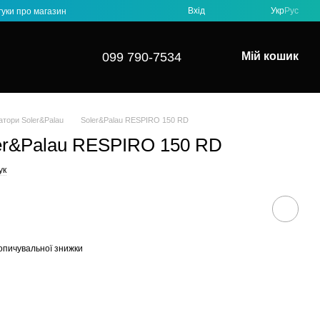
Вхід
Укр
Рус
гуки про магазин
099 790-7534
Мій кошик
атори Soler&Palau
Soler&Palau RESPIRO 150 RD
er&Palau RESPIRO 150 RD
ук
опичувальної знижки