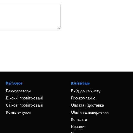
Каталог
Клієнтам
Рекуператори
Вхід до кабінету
Віконні провітрювачі
Про компанію
Стінові провітрювачі
Оплата і доставка
Комплектуючі
Обмін та повернення
Контакти
Бренди