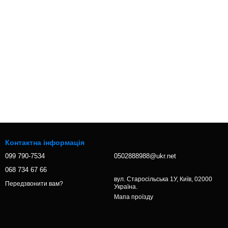
Контактна інформація
099 790-7534
0502888988@ukr.net
068 734 67 66
вул. Старосільська 1У, Київ, 02000
Передзвонити вам?
Україна.
Мапа проїзду