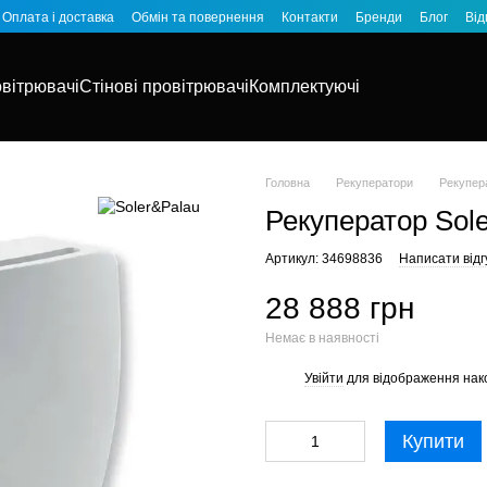
Оплата і доставка
Обмін та повернення
Контакти
Бренди
Блог
Від
овітрювачі
Стінові провітрювачі
Комплектуючі
Головна
Рекуператори
Рекупер
Рекуператор Sol
Артикул: 34698836
Написати відг
28 888 грн
Немає в наявності
Увійти
для відображення нак
%
Купити