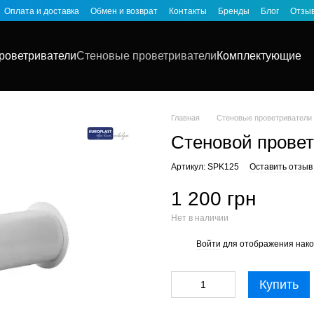
Оплата и доставка
Обмен и возврат
Контакты
Бренды
Блог
Отзыв
роветриватели
Стеновые проветриватели
Комплектующие
Главная
Стеновые проветриватели
Стеновой провет
Артикул: SPK125
Оставить отзыв
1 200 грн
Нет в наличии
Войти
для отображения нако
%
Купить