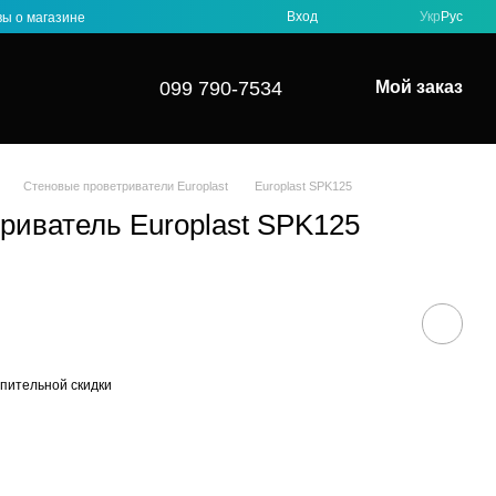
Вход
Укр
Рус
ы о магазине
099 790-7534
Мой заказ
Стеновые проветриватели Europlast
Europlast SPK125
риватель Europlast SPK125
пительной скидки