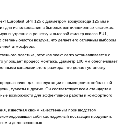
кт Europlast SPK 125 с диаметром воздуховода 125 мм и
ит для использования в бытовых вентиляционных системах.
емую внутреннюю решетку и пылевой фильтр класса EU1,
 степень очистки воздуха, что делает его отличным выбором
ренней атмосферы.
венного пластика, этот комплект легко устанавливается с
то упрощает процесс монтажа. Диаметр 100 мм обеспечивает
ионными каналами этого размера, что делает установку
5 предназначен для эксплуатации в помещениях небольшой
ухни, туалеты и другие. Он соответствует всем стандартам
ьные возможности для эффективной работы и комфортного
ния, известная своим качественным производством
рекомендовавшая себя как надежный поставщик продукции,
вом и долговечностью.