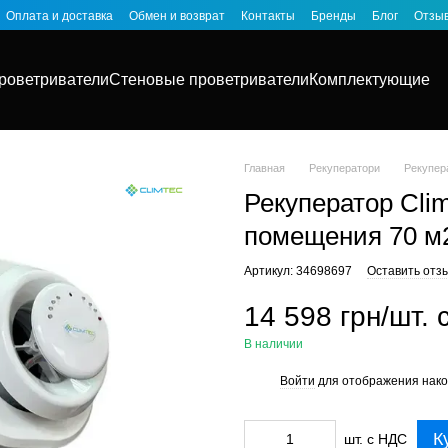
Оплата и доставка
Обмен и возврат
Контакты
Бренды
Блог
Отзыв
роветриватели
Стеновые проветриватели
Комплектующие
Главная
Рекуператори
Рекупера
Рекуператор Cli
помещения 70 м
Артикул: 34698697
Оставить отз
14 598 грн/шт.
В наличии
Войти
для отображения нако
%
К
шт. с НДС