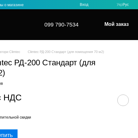
Вход
Укр
Рус
ы о магазине
099 790-7534
Мой заказ
тори Climtec
Climtec РД-200 Стандарт (для помещения 70 м2)
mtec РД-200 Стандарт (для
2)
ыв
 с НДС
пительной скидки
упить