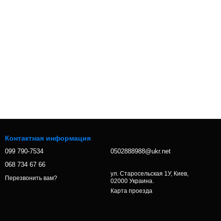
Контактная информация
099 790-7534
0502888988@ukr.net
068 734 67 66
ул. Старосельская 1У, Киев,
Перезвонить вам?
02000 Украина.
Карта проезда