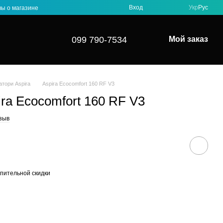
Вход
Укр
Рус
ы о магазине
099 790-7534
Мой заказ
атори Aspira
Aspira Ecocomfort 160 RF V3
ra Ecocomfort 160 RF V3
зыв
пительной скидки