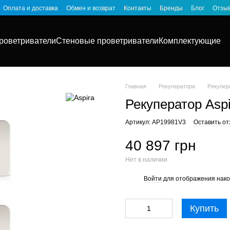
Оплата и доставка
Обмен и возврат
Контакты
Бренды
Блог
Отзыв
роветриватели
Стеновые проветриватели
Комплектующие
Главная
Рекуператори
Рекупер
Рекуператор Aspi
Артикул: AP19981V3
Оставить от
40 897 грн
Нет в наличии
Войти
для отображения нако
%
Купить