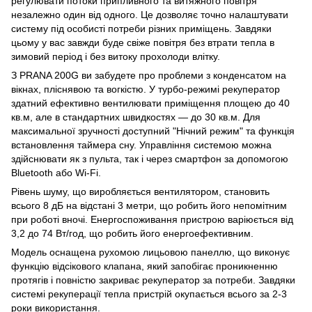
регулювати потоки припливного та витяжного повітря
незалежно один від одного. Це дозволяє точно налаштувати
систему під особисті потреби різних приміщень. Завдяки
цьому у вас завжди буде свіже повітря без втрати тепла в
зимовий період і без витоку прохолоди влітку.
З PRANA 200G ви забудете про проблеми з конденсатом на
вікнах, пліснявою та вогкістю. У турбо-режимі рекуператор
здатний ефективно вентилювати приміщення площею до 40
кв.м, але в стандартних швидкостях — до 30 кв.м. Для
максимальної зручності доступний "Нічний режим" та функція
встановлення таймера сну. Управління системою можна
здійснювати як з пульта, так і через смартфон за допомогою
Bluetooth або Wi-Fi.
Рівень шуму, що виробляється вентилятором, становить
всього 8 дБ на відстані 3 метри, що робить його непомітним
при роботі вночі. Енергоспоживання пристрою варіюється від
3,2 до 74 Вт/год, що робить його енергоефективним.
Модель оснащена рухомою лицьовою панеллю, що виконує
функцію відсікового клапана, який запобігає проникненню
протягів і повністю закриває рекуператор за потреби. Завдяки
системі рекуперації тепла пристрій окупається всього за 2-3
роки використання.