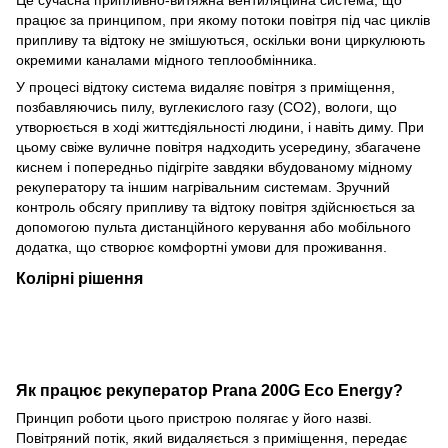
працює за принципом, при якому потоки повітря під час циклів
припливу та відтоку не змішуються, оскільки вони циркулюють
окремими каналами мідного теплообмінника.
У процесі відтоку система видаляє повітря з приміщення,
позбавляючись пилу, вуглекислого газу (CO2), вологи, що
утворюється в ході життєдіяльності людини, і навіть диму. При
цьому свіже вуличне повітря надходить усередину, збагачене
киснем і попередньо підігріте завдяки вбудованому мідному
рекуператору та іншим нагрівальним системам. Зручний
контроль обсягу припливу та відтоку повітря здійснюється за
допомогою пульта дистанційного керування або мобільного
додатка, що створює комфортні умови для проживання.
Колірні рішення
Як працює рекуператор Prana
200G
Eco Energy?
Принцип роботи цього пристрою полягає у його назві.
Повітряний потік, який видаляється з приміщення, передає