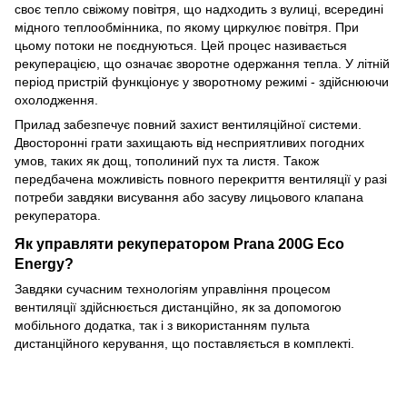
своє тепло свіжому повітря, що надходить з вулиці, всередині
мідного теплообмінника, по якому циркулює повітря. При
цьому потоки не поєднуються. Цей процес називається
рекуперацією, що означає зворотне одержання тепла. У літній
період пристрій функціонує у зворотному режимі - здійснюючи
охолодження.
Прилад забезпечує повний захист вентиляційної системи.
Двосторонні грати захищають від несприятливих погодних
умов, таких як дощ, тополиний пух та листя. Також
передбачена можливість повного перекриття вентиляції у разі
потреби завдяки висування або засуву лицьового клапана
рекуператора.
Як управляти рекуператором Prana
200G
Eco
Energy?
Завдяки сучасним технологіям управління процесом
вентиляції здійснюється дистанційно, як за допомогою
мобільного додатка, так і з використанням пульта
дистанційного керування, що поставляється в комплекті.