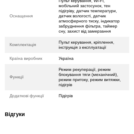
Пульт керування, Wi-Fi,
мобільний застосунок, тен
підігріву, датчик температури,
Оснащення
датчик вологості, датчик
атмосферного тиску, індикатор
забруднення фільтра, таймер
сну, захист від замерзання
Пульт керування, кріплення,
Комплектація
інструкція з експлуатації
Країна виробник
Україна
Режим рекуперації, режим
блокування тяги (механічний),
Функції
режим притоку, режим витяжки,
підігрів
Додаткові функції
Підігрів
Відгуки