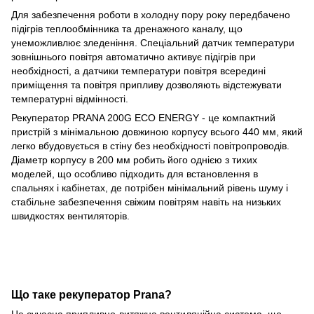
Для забезпечення роботи в холодну пору року передбачено
підігрів теплообмінника та дренажного каналу, що
унеможливлює зледеніння. Спеціальний датчик температури
зовнішнього повітря автоматично активує підігрів при
необхідності, а датчики температури повітря всередині
приміщення та повітря припливу дозволяють відстежувати
температурні відмінності.
Рекуператор PRANA 200G ECO ENERGY - це компактний
пристрій з мінімальною довжиною корпусу всього 440 мм, який
легко вбудовується в стіну без необхідності повітропроводів.
Діаметр корпусу в 200 мм робить його однією з тихих
моделей, що особливо підходить для встановлення в
спальнях і кабінетах, де потрібен мінімальний рівень шуму і
стабільне забезпечення свіжим повітрям навіть на низьких
швидкостях вентиляторів.
Що таке рекуператор Prana?
Це сучасна припливно-витяжна вентиляційна система, що