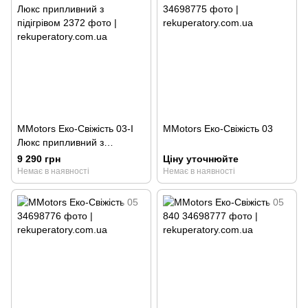
MMotors Еко-Свіжість 03-І
MMotors Еко-Свіжість 03
Люкс припливний з
підігрівом
9 290 грн
Ціну уточнюйте
Немає в наявності
Немає в наявності