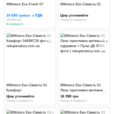
MMotors Eco-Fresh 07
MMotors Еко-Свіжість 01
16 650 грн/шт. з ПДВ
Ціну уточнюйте
19 590 грн
Немає в наявності
В наявності
MMotors Еко-Свіжість 01
MMotors Еко-Свіжість 01
Комфорт
Люкс припливно-витяжний з
підігрівом + Пульт ДК
Ціну уточнюйте
16 390 грн
Немає в наявності
Немає в наявності