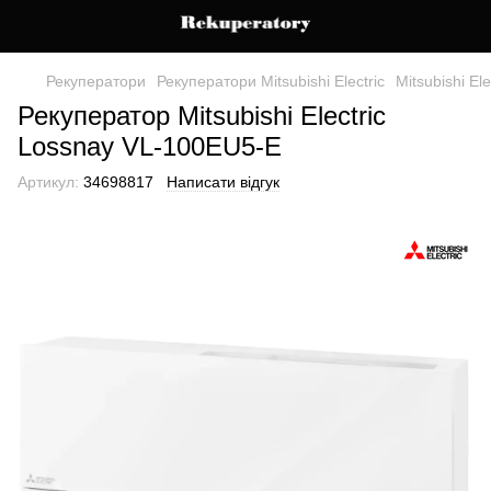
Рекуператори
Рекуператори Mitsubishi Electric
Mitsubishi El
Рекуператор Mitsubishi Electric
Lossnay VL-100EU5-E
Артикул:
34698817
Написати відгук