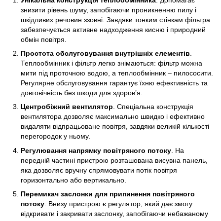
знизити рівень шуму, запобігаючи проникненню пилу і
шкідливих речовин ззовні. Завдяки тонким стінкам фільтра
забезпечується активне надходження кисню і природний
обмін повітря.
Простота обслуговування внутрішніх елементів
.
Теплообмінник і фільтр легко знімаються: фільтр можна
мити під проточною водою, а теплообмінник – пилососити.
Регулярне обслуговування гарантує їхню ефективність та
довговічність без шкоди для здоров’я.
Центробіжний вентилятор
. Спеціальна конструкція
вентилятора дозволяє максимально швидко і ефективно
видаляти відпрацьоване повітря, завдяки великій кількості
перегородок у ньому.
Регулювання напрямку повітряного потоку
. На
передній частині пристрою розташована висувна панель,
яка дозволяє вручну спрямовувати потік повітря
горизонтально або вертикально.
Перемикач заслонки для припинення повітряного
потоку
. Внизу пристрою є регулятор, який дає змогу
відкривати і закривати заслонку, запобігаючи небажаному