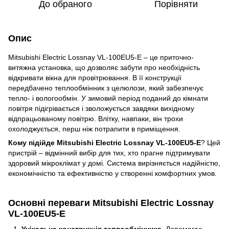
До обраного
Порівняти
Опис
Mitsubishi Electric Lossnay VL-100EU5-E – це приточно-
витяжна установка, що дозволяє забути про необхідність
відкривати вікна для провітрювання. В її конструкції
передбачено теплообмінник з целюлози, який забезпечує
тепло- і вологообмін. У зимовий період поданий до кімнати
повітря підігрівається і зволожується завдяки вихідному
відпрацьованому повітрю. Влітку, навпаки, він трохи
охолоджується, перш ніж потрапити в приміщення.
Кому підійде Mitsubishi Electric Lossnay VL-100EU5-E
? Цей
пристрій – відмінний вибір для тих, хто прагне підтримувати
здоровий мікроклімат у домі. Система вирізняється надійністю,
економічністю та ефективністю у створенні комфортних умов.
Основні переваги Mitsubishi Electric Lossnay
VL-100EU5-E
Унікальна конструкція теплообмінника
. Допомагає