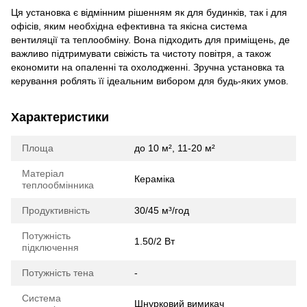
Ця установка є відмінним рішенням як для будинків, так і для
офісів, яким необхідна ефективна та якісна система
вентиляції та теплообміну. Вона підходить для приміщень, де
важливо підтримувати свіжість та чистоту повітря, а також
економити на опаленні та охолодженні. Зручна установка та
керування роблять її ідеальним вибором для будь-яких умов.
Характеристики
Площа
до 10 м², 11-20 м²
Матеріал
Кераміка
теплообмінника
Продуктивність
30/45 м³/год
Потужність
1.50/2 Вт
підключення
Потужність тена
-
Система
Шнурковий вимикач