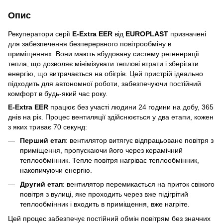
Опис
Рекуператори серії
E-Extra EER
від
EUROPLAST
призначені
для забезпечення безперервного повітрообміну в
приміщеннях. Вони мають вбудовану систему регенерації
тепла, що дозволяє мінімізувати теплові втрати і зберігати
енергію, що витрачається на обігрів. Цей пристрій ідеально
підходить для автономної роботи, забезпечуючи постійний
комфорт в будь-який час року.
E-Extra EER
працює без участі людини 24 години на добу, 365
днів на рік. Процес вентиляції здійснюється у два етапи, кожен
з яких триває 70 секунд:
Перший етап
: вентилятор витягує відпрацьоване повітря з
приміщення, пропускаючи його через керамічний
теплообмінник. Тепле повітря нагріває теплообмінник,
накопичуючи енергію.
Другий етап
: вентилятор перемикається на приток свіжого
повітря з вулиці, яке проходить через вже підігрітий
теплообмінник і входить в приміщення, вже нагріте.
Цей процес забезпечує постійний обмін повітрям без значних