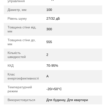
управління
Діаметр, мм
100
Рівень шуму
27/32 дБ
Товщина стіни від,
300
мм
Товщина стіни до,
555
мм
Кількість
2
швидкостей
ККД
70-95%
Клас
A
енергоефективності
Температурний
-20/+50°C
режим
Використовується
Для будинку, Для квартири