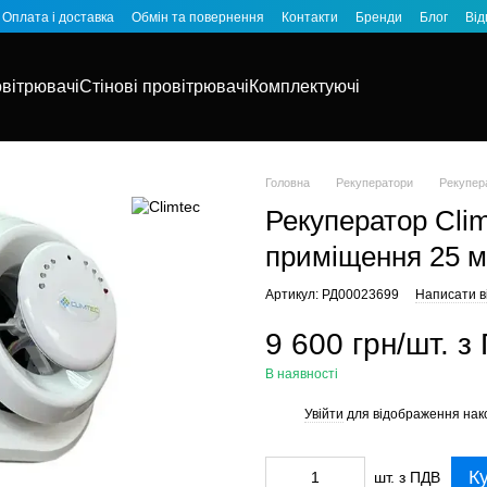
Оплата і доставка
Обмін та повернення
Контакти
Бренди
Блог
Від
овітрювачі
Стінові провітрювачі
Комплектуючі
Головна
Рекуператори
Рекупера
Рекуператор Cli
приміщення 25 м
Артикул: РД00023699
Написати ві
9 600 грн/шт. з
В наявності
Увійти
для відображення нак
%
К
шт. з ПДВ