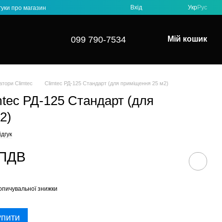
Вхід
Укр
Рус
гуки про магазин
099 790-7534
Мій кошик
тори Climtec
Climtec РД-125 Стандарт (для приміщення 25 м2)
mtec РД-125 Стандарт (для
2)
дгук
 ПДВ
опичувальної знижки
упити