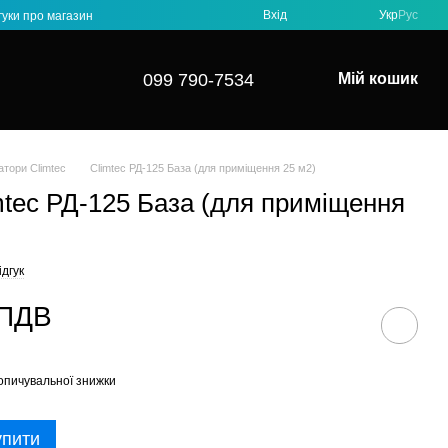
Вхід
Укр
Рус
гуки про магазин
099 790-7534
Мій кошик
тори Climtec
Climtec РД-125 База (для приміщення 25 м2)
mtec РД-125 База (для приміщення
дгук
 ПДВ
опичувальної знижки
упити