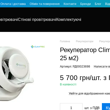
Оплата і доставка
Обмін та повернення
Контакти
Бренди
Блог
Від
овітрювачі
Стінові провітрювачі
Комплектуючі
Головна
Рекуператори
Рекупера
Рекуператор Cli
25 м2)
Артикул: РД00023698
Написати ві
5 700 грн/шт. з
В наявності
Увійти
для відображення нак
%
К
шт. з ПДВ