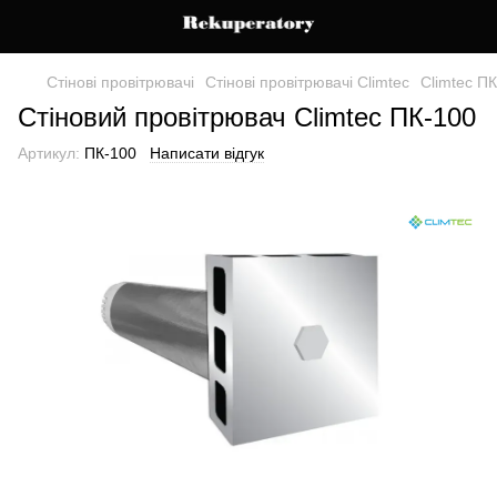
Стінові провітрювачі
Стінові провітрювачі Climtec
Climtec П
Стіновий провітрювач Climtec ПК-100
Артикул:
ПК-100
Написати відгук