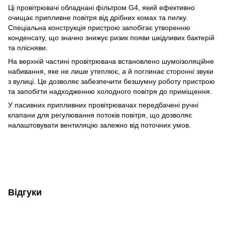
Ці провітрювачі обладнані фільтром G4, який ефективно
очищає припливне повітря від дрібних комах та пилку.
Спеціальна конструкція пристрою запобігає утворенню
конденсату, що значно знижує ризик появи шкідливих бактерій
та плісняви.
На верхній частині провітрювача встановлено шумоізоляційне
набивання, яке не лише утеплює, а й поглинає сторонні звуки
з вулиці. Це дозволяє забезпечити безшумну роботу пристрою
та запобігти надходженню холодного повітря до приміщення.
У пасивних припливних провітрювачах передбачені ручні
клапани для регулювання потоків повітря, що дозволяє
налаштовувати вентиляцію залежно від поточних умов.
Відгуки