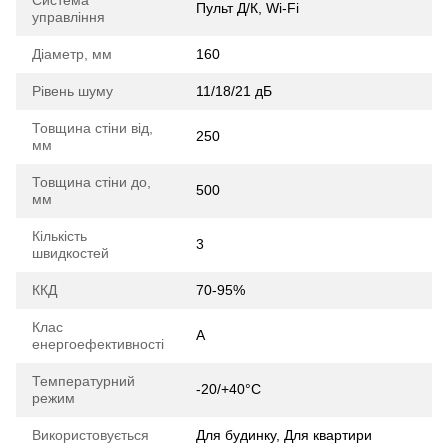
Система
Пульт Д/К, Wi-Fi
управління
Діаметр, мм
160
Рівень шуму
11/18/21 дБ
Товщина стіни від,
250
мм
Товщина стіни до,
500
мм
Кількість
3
швидкостей
ККД
70-95%
Клас
A
енергоефективності
Температурний
-20/+40°C
режим
Використовується
Для будинку, Для квартири